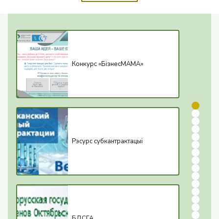
Конкурс «БiзнесМАМА»
Рэсурс субкантрактацыі
БДСГА