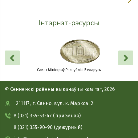
Інтэрнэт-рэсурсы
Рэспубліканскі марафон
моладзі і студэнцтва
Усебеларускі народны
дыйны
Савет Міністраў Рэспублікі Беларусь
Сайт П
сход
© Сенненскі раённы выканаўчы камітэт, 2026
211117, г. Сянно, вул. к. Маркса, 2
8 (021) 355-53-47 (приемная)
Дзень сям'і-2025
8 (021) 355-90-90 (дежурный)