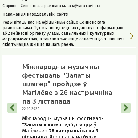
Старшыня Сенненскага раённага выканаўчага камітэта
Паважаныя наведвальнікі сайта!
Рады вітаць вас на афіцыйным сайце Сенненскага
райвыканкама. Тут вы знойдзеце актуальную інфармацыю
аб дзейнасці органаў улады, сацыяльных і культурных
мерапрыемствах, а таксама зможаце азнаёміцца з навінамі,
якія тычацца жыцця нашага раёна.
Адзіны дзень
Міжнародны музычны
інфармавання пройдзе 19
фестываль "Залаты
сакавіка 2026 г. у
шлягер" пройдзе ў
Сенненскім раёне
Магілёве з 26 кастрычніка
па 3 лістапада
16.03.2026
22.10.2025
Прадметам размовы стане тэма:
«СУЧАСНЫЯ ПАДЫХОДЫ ДА РАЗВІЦЦЯ
Міжнародны музычны фестываль
РЭГІЁНАЎ: АД ЭКАНОМІКІ ДА САЦЫЯЛЬНАЙ
"Залаты шлягер"
адбудзецца ў
ІНФРАСТРУКТУРЫ»
Магілёве
з 26 кастрычніка па 3
лістапада
. Яго праграма будзе