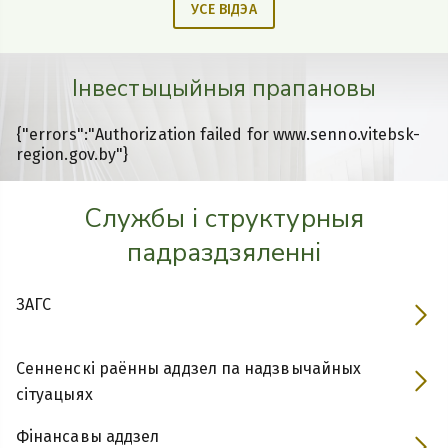
УСЕ ВІДЭА
80-годдзе вызвалення
Віцебскай вобласці
Інвестыцыйныя прапановы
{"errors":"Authorization failed for www.senno.vitebsk-
region.gov.by"}
Банк вакансій для
працаўладкавання
непаўналетніх ва ўзросце
Службы і структурныя
ад 14 да 18 гадоў на летні
перыяд
падраздзяленні
ЗАГС
Славянскi базар у Вiцебску
Сенненскі раённы аддзел па надзвычайных
сітуацыях
Фiнансавы аддзел