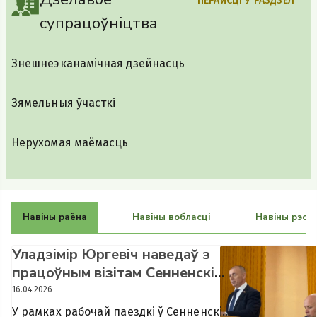
ПЕРАЙСЦІ Ў РАЗДЗЕЛ
супрацоўніцтва
Знешнеэканамічная дзейнасць
Зямельныя ўчасткі
Нерухомая маёмасць
Навіны раёна
Навіны вобласці
Навіны рэспу
Уладзімір Юргевіч наведаў з
працоўным візітам Сенненскі
раён
16.04.2026
У рамках рабочай паездкі ў Сенненскі