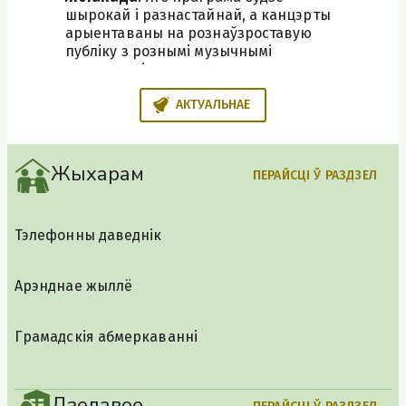
шырокай і разнастайнай, а канцэрты
арыентаваны на рознаўзроставую
публіку з рознымі музычнымі
перавагамі.
АКТУАЛЬНАЕ
Жыхарам
ПЕРАЙСЦІ Ў РАЗДЗЕЛ
Тэлефонны даведнік
Арэнднае жыллё
Грамадскія абмеркаванні
Дзелавое