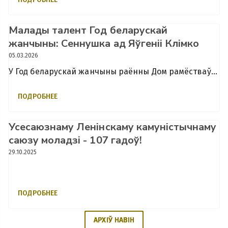
Малады талент Год беларускай
жанчыны: Сеннушка ад Яўгеніі Клімко
Працаўладкаванне
моладзі ў вольны ад
05.03.2026
вучобы час
У Год беларускай жанчыны раённы Дом рамёстваў
радуе сапраўднымі цудамі!
ПОДРОБНЕЕ
Усесаюзнаму Ленінскаму камуністычнаму
Мэты ўстойлівага развіцця
саюзу моладзі - 107 гадоў!
29.10.2025
ПОДРОБНЕЕ
Нацыянальны конкурс
"Прадпрымальнік года"
АРХІЎ НАВІН
АРХІЎ НАВІН
АРХІЎ НАВІН